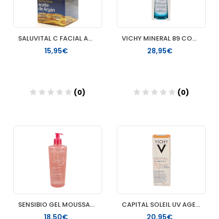
SALUVITAL C FACIAL ACEITE DE ARGAN REGENERANTE 50 ML
VICHY MINERAL 89 CONCENTRADO PURIFICANTE
15,95€
28,95€
(0)
(0)
Añadir
Añadir
SENSIBIO GEL MOUSSANT BIODERMA 1 ENVASE 500 ML
CAPITAL SOLEIL UV AGE FLUIDO SPF 50+ 1 FRASCO 50 ML
18,50€
20,95€