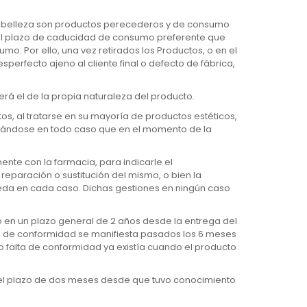
e belleza son productos perecederos y de consumo
o el plazo de caducidad de consumo preferente que
. Por ello, una vez retirados los Productos, o en el
erfecto ajeno al cliente final o defecto de fábrica,
rá el de la propia naturaleza del producto.
os, al tratarse en su mayoría de productos estéticos,
izándose en todo caso que en el momento de la
te con la farmacia, para indicarle el
reparación o sustitución del mismo, o bien la
eda en cada caso. Dichas gestiones en ningún caso
o en un plazo general de 2 años desde la entrega del
lta de conformidad se manifiesta pasados los 6 meses
 o falta de conformidad ya existía cuando el producto
n el plazo de dos meses desde que tuvo conocimiento