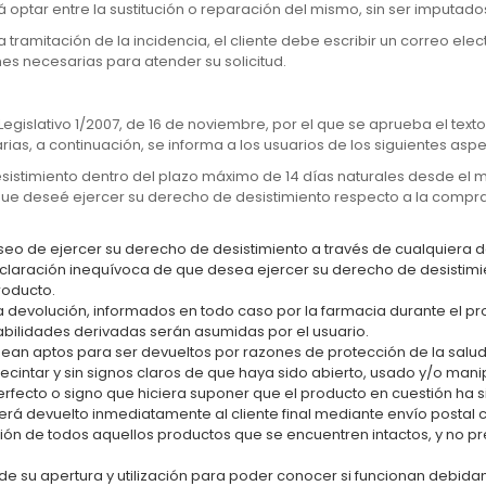
optar entre la sustitución o reparación del mismo, sin ser imputados
ramitación de la incidencia, el cliente debe escribir un correo elec
ones necesarias para atender su solicitud.
egislativo 1/2007, de 16 de noviembre, por el que se aprueba el texto
as, a continuación, se informa a los usuarios de los siguientes aspe
sistimiento dentro del plazo máximo de 14 días naturales desde el 
 que deseé ejercer su derecho de desistimiento respecto a la compra
eo de ejercer su derecho de desistimiento a través de cualquiera de 
 declaración inequívoca de que desea ejercer su derecho de desistimie
roducto.
la devolución, informados en todo caso por la farmacia durante el p
abilidades derivadas serán asumidas por el usuario.
ean aptos para ser devueltos por razones de protección de la salud 
tar y sin signos claros de que haya sido abierto, usado y/o manipu
rfecto o signo que hiciera suponer que el producto en cuestión ha s
n será devuelto inmediatamente al cliente final mediante envío posta
ción de todos aquellos productos que se encuentren intactos, y no p
de su apertura y utilización para poder conocer si funcionan debida