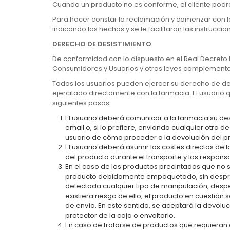
Cuando un producto no es conforme, el cliente podrá 
Para hacer constar la reclamación y comenzar con la t
indicando los hechos y se le facilitarán las instrucci
DERECHO DE DESISTIMIENTO
De conformidad con lo dispuesto en el Real Decreto L
Consumidores y Usuarios y otras leyes complementari
Todos los usuarios pueden ejercer su derecho de de
ejercitado directamente con la farmacia. El usuario
siguientes pasos:
El usuario deberá comunicar a la farmacia su des
email o, si lo prefiere, enviando cualquier otra
usuario de cómo proceder a la devolución del p
El usuario deberá asumir los costes directos de 
del producto durante el transporte y las respons
En el caso de los productos precintados que no s
producto debidamente empaquetado, sin desprecin
detectada cualquier tipo de manipulación, despe
existiera riesgo de ello, el producto en cuestió
de envío. En este sentido, se aceptará la devolu
protector de la caja o envoltorio.
En caso de tratarse de productos que requieran 