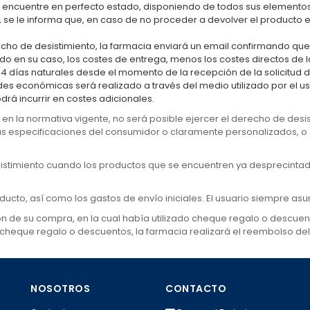
 encuentre en perfecto estado, disponiendo de todos sus elementos 
se le informa que, en caso de no proceder a devolver el producto en
recho de desistimiento, la farmacia enviará un email confirmando que
do en su caso, los costes de entrega, menos los costes directos de la
14 días naturales desde el momento de la recepción de la solicitud 
es económicas será realizado a través del medio utilizado por el usua
drá incurrir en costes adicionales.
n la normativa vigente, no será posible ejercer el derecho de desi
 especificaciones del consumidor o claramente personalizados, o q
sistimiento cuando los productos que se encuentren ya desprecinta
ducto, así como los gastos de envío iniciales. El usuario siempre as
ón de su compra, en la cual había utilizado cheque regalo o descuent
 cheque regalo o descuentos, la farmacia realizará el reembolso de
NOSOTROS
CONTACTO