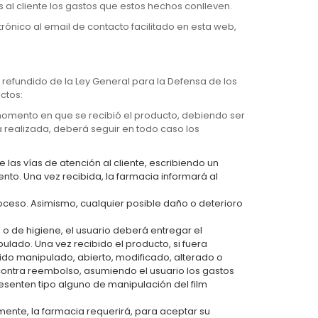
 al cliente los gastos que estos hechos conlleven.
trónico al email de contacto facilitado en esta web,
 refundido de la Ley General para la Defensa de los
ctos:
momento en que se recibió el producto, debiendo ser
 realizada, deberá seguir en todo caso los
las vías de atención al cliente, escribiendo un
nto. Una vez recibida, la farmacia informará al
roceso. Asimismo, cualquier posible daño o deterioro
o de higiene, el usuario deberá entregar el
lado. Una vez recibido el producto, si fuera
ido manipulado, abierto, modificado, alterado o
l contra reembolso, asumiendo el usuario los gastos
resenten tipo alguno de manipulación del film
mente, la farmacia requerirá, para aceptar su