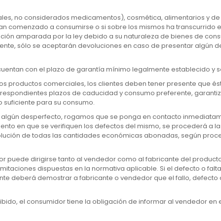
les, no considerados medicamentos), cosmética, alimentarios y d
s han comenzado a consumirse o si sobre los mismos ha transcurrid
ión amparada por la ley debido a su naturaleza de bienes de consumo
ente, sólo se aceptarán devoluciones en caso de presentar algún desp
uentan con el plazo de garantía mínimo legalmente establecido y se
los productos comerciales, los clientes deben tener presente que ést
orrespondientes plazos de caducidad y consumo preferente, garant
o suficiente para su consumo.
 algún desperfecto, rogamos que se ponga en contacto inmediatamen
nto en que se verifiquen los defectos del mismo, se procederá a la 
evolución de todas las cantidades económicas abonadas, según proc
dor puede dirigirse tanto al vendedor como al fabricante del product
imitaciones dispuestas en la normativa aplicable. Si el defecto o fa
ente deberá demostrar a fabricante o vendedor que el fallo, defecto
ibido, el consumidor tiene la obligación de informar al vendedor e